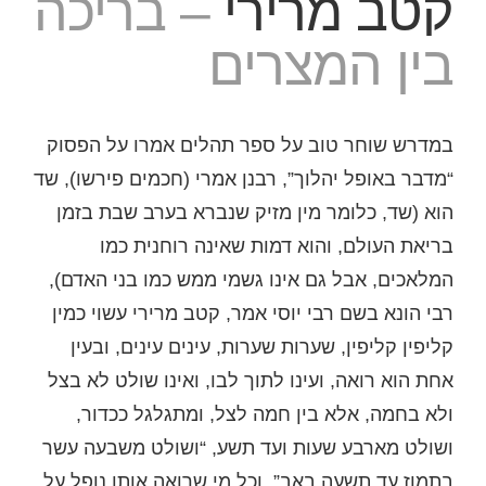
– בריכה
קטב מרירי
בין המצרים
במדרש שוחר טוב על ספר תהלים אמרו על הפסוק
“מדבר באופל יהלוך”, רבנן אמרי (חכמים פירשו), שד
הוא (שד, כלומר מין מזיק שנברא בערב שבת בזמן
בריאת העולם, והוא דמות שאינה רוחנית כמו
המלאכים, אבל גם אינו גשמי ממש כמו בני האדם),
רבי הונא בשם רבי יוסי אמר, קטב מרירי עשוי כמין
קליפין קליפין, שערות שערות, עינים עינים, ובעין
אחת הוא רואה, ועינו לתוך לבו, ואינו שולט לא בצל
ולא בחמה, אלא בין חמה לצל, ומתגלגל ככדור,
ושולט מארבע שעות ועד תשע, “ושולט משבעה עשר
בתמוז עד תשעה באב”, וכל מי שרואה אותו נופל על