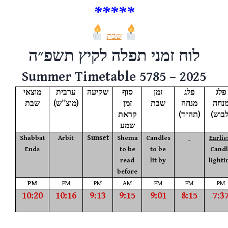
***
**
שבת
תשפ״ה
לוח זמני תפלה לקיץ
Summer Timetable 5785 – 2025
מוצאי
ערבית
שקיעה
סוף
זמן
פלג
פלג
שבת
(
מוצ”ש
)
זמן
שבת
מנחה
מנח
קראת
(תה״ד)
(לבוש
שמע
Sunset
Shabbat
Arbit
Shema
Candles
Earlie
Ends
to be
to be
Candl
read
lit by
lighti
before
PM
PM
PM
AM
PM
PM
PM
10:20
10:16
9:13
9:15
9:01
8:15
7:3