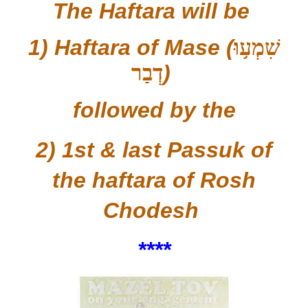
The Haftara will be
1) Haftara of Mase (
שִׁמְע֥וּ
דְבַר
)
followed by the
2) 1st & last Passuk of
the haftara of Rosh
Chodesh
****