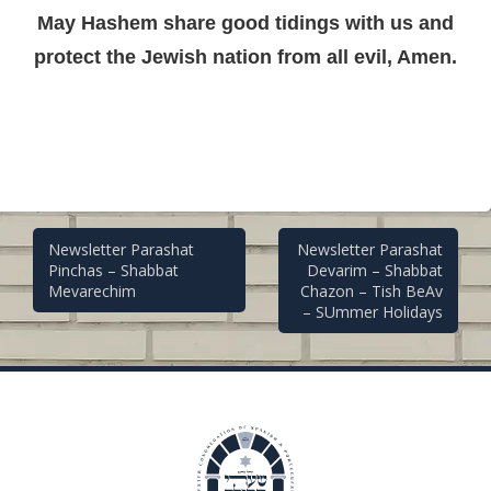
May Hashem share good tidings with us and
protect the Jewish nation from all evil, Amen.
Post
Newsletter Parashat
Newsletter Parashat
Pinchas – Shabbat
Devarim – Shabbat
Mevarechim
Chazon – Tish BeAv
navigation
– SUmmer Holidays