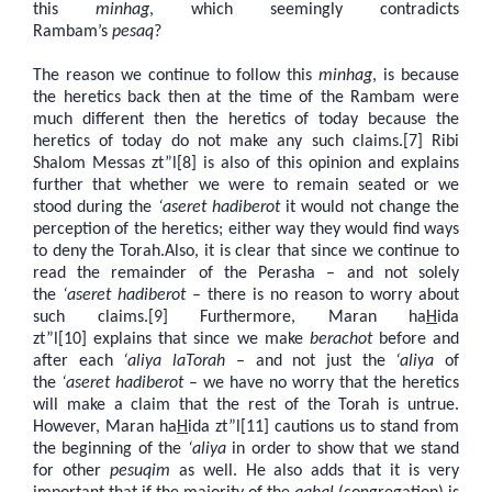
this
minhag
, which seemingly contradicts
Rambam’s
pesaq
?
The reason we continue to follow this
minhag
, is because
the heretics back then at the time of the Rambam were
much different then the heretics of today because the
heretics of today do not make any such claims.[7] Ribi
Shalom Messas zt”l[8] is also of this opinion and explains
further that whether we were to remain seated or we
stood during the
‘aseret hadiberot
it would not change the
perception of the heretics; either way they would find ways
to deny the Torah.Also, it is clear that since we continue to
read the remainder of the Perasha – and not solely
the
‘aseret hadiberot
– there is no reason to worry about
such claims.[9] Furthermore, Maran ha
H
ida
zt”l[10] explains that since we make
berachot
before and
after each
‘aliya laTorah
– and not just the
‘aliya
of
the
‘aseret hadiberot
– we have no worry that the heretics
will make a claim that the rest of the Torah is untrue.
However, Maran ha
H
ida zt”l[11] cautions us to stand from
the beginning of the
‘aliya
in order to show that we stand
for other
pesuqim
as well. He also adds that it is very