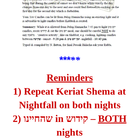
***
*
*
Reminders
1) Repeat Keriat Shema at
Nightfall on both nights
2)
שהחיינו
in
קידוש –
BOTH
nights