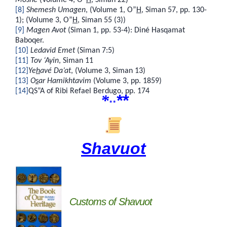
[8]
Shemesh Umagen
, (Volume 1, O”
H
, Siman 57, pp. 130-
1); (Volume 3, O”
H
, Siman 55 (3))
[9]
Magen Avot
(Siman 1, pp. 53-4): Diné Hasqamat
Baboqer.
[10]
Ledavid Emet
(Siman 7:5)
[11]
Tov ‘Ayin
, Siman 11
[12]
Ye
h
avé Da’at
, (Volume 3, Siman 13)
[13]
O
s
ar Hamikhtavim
(Volume 3, pp. 1859)
[14]
QS”A of Ribi Refael Berdugo, pp. 174
*
**
**
Shavuot
Customs of Shavuot