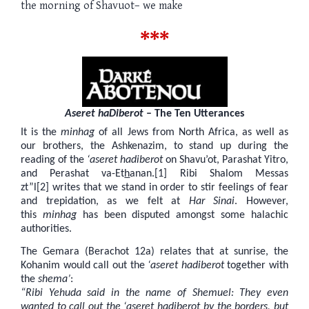
the morning of
Shavuot
– we make
***
Aseret haDiberot
– The Ten Utterances
It is the
minhag
of all Jews from North Africa, as well as
our brothers, the Ashkenazim, to stand up during the
reading of the
‘aseret hadiberot
on Shavu’ot, Parashat Yitro,
and Perashat va-Et
h
anan.[1] Ribi Shalom Messas
zt”l[2] writes that we stand in order to stir feelings of fear
and trepidation, as we felt at
Har Sinai
. However,
this
minhag
has been disputed amongst some halachic
authorities.
The Gemara (Berachot 12a) relates that at sunrise, the
Kohanim would call out the
‘aseret hadiberot
together with
the
shema’
:
“Ribi Yehuda said in the name of Shemuel: They even
wanted to call out the ‘aseret hadiberot by the borders, but