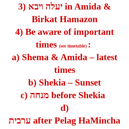
3)
יעלה ויבא
in Amida &
Birkat Hamazon
4) Be aware of important
times
:
(see timetable)
a) Shema & Amida – latest
times
b) Shekia – Sunset
c) מנחה
before Shekia
d)
ערבית
after
Pelag
HaMincha