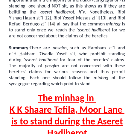
important that if the majority of the
qahal
(congregation) is
standing, one should NOT sit, as this shows as if they are
belittling the
‘aseret hadiberot,
h
“v
. Nonetheless, Ribi
Yi
sh
aq
H
azan zt”l[12], Ribi Yossef Messas zt”l[13], and Ribi
Refael Berdugo zt”l
[14]
all say that the common
minhag
is
to stand only once we reach the
‘aseret hadiberot
for we
are not concerned about the claims of the heretics.
Summary:
There are
posqim
, such as Rambam zt”l and
e”H
H
akham ‘Ovadia Yosef s”t, who prohibit standing
during
‘aseret hadiberot
for fear of the heretics’ claims.
The majority of
posqim
are not concerned with these
heretics’ claims for various reasons and thus permit
standing. Each one should follow the
minhag
of the
synagogue regarding which point to stand.
The minhag in
K K Shaare Tefila, Moor Lane
is to stand during the Aseret
Hadiberot