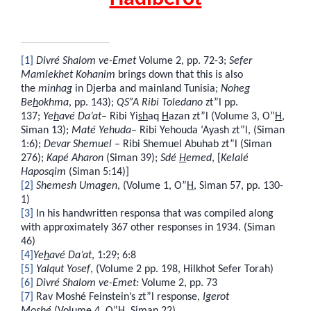
[1]
Divré Shalom ve-Emet
Volume 2, pp. 72-3;
Sefer
Mamlekhet Kohanim
brings down that this is also
the
minhag
in Djerba and mainland Tunisia;
Noheg
Be
h
okhma
, pp. 143);
QS”A Ribi Toledano
zt”l pp.
137;
Ye
h
avé Da’at
– Ribi Yi
sh
aq
H
azan zt”l (Volume 3, O”
H
,
Siman 13);
Maté Yehuda
– Ribi Yehouda ‘Ayash zt”l, (Siman
1:6);
Devar Shemuel
– Ribi Shemuel Abuhab zt”l (Siman
276);
Kapé Aharon
(Siman 39);
Sdé
H
emed
, [
Kelalé
Haposqim
(Siman 5:14)]
[2]
Shemesh Umagen
, (Volume 1, O”
H
, Siman 57, pp. 130-
1)
[3]
In his handwritten responsa that was compiled along
with approximately 367 other responses in 1934. (Siman
46)
[4]
Ye
h
avé Da’at
, 1:29; 6:8
[5]
Yalqut Yosef
, (Volume 2 pp. 198, Hilkhot Sefer Torah)
[6]
Divré Shalom ve-Emet:
Volume 2, pp. 73
[7]
Rav Moshé Feinstein’s zt”l response,
Igerot
Moshé
(Volume 4, O”
H
, Siman 22)