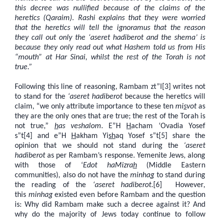
this decree was nullified because of the claims of the
heretics (Qaraim). Rashi explains that they were worried
that the heretics will tell the ignoramus that the reason
they call out only the ‘aseret hadiberot and the shema’ is
because they only read out what Hashem told us from His
“mouth” at Har Sinai, whilst the rest of the Torah is not
true.”
Following this line of reasoning, Rambam zt”l[3] writes not
to stand for the
‘aseret hadiberot
because the heretics will
claim, “we only attribute importance to these ten
mi
s
vot
as
they are the only ones that are true; the rest of the Torah is
not true,”
h
as veshalom
. E”H
H
acham ‘Ovadia Yosef
s”t[4] and e”H
H
akham Yi
sh
aq Yosef s”t[5] share the
opinion that we should not stand during the
‘aseret
hadiberot
as per Rambam’s response. Yemenite Jews, along
with those of ‘
Edot haMizra
h
(Middle Eastern
communities)
,
also do not have the
minhag
to stand during
the reading of the
‘aseret hadiberot
.[6] However,
this
minhag
existed even before Rambam and the question
is: Why did Rambam make such a decree against it? And
why do the majority of Jews today continue to follow