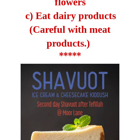
flowers
c) Eat dairy products
(Careful with meat
products.)
*****