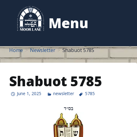
to
content
Menu
Home
Newsletter
Shabuot 5785
Shabuot 5785
June 1, 2025
newsletter
5785
בס״ד