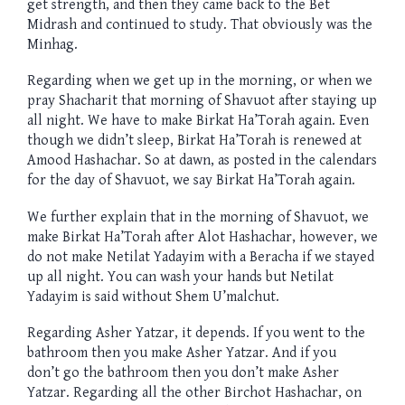
get strength, and then they came back to the Bet
Midrash and continued to study. That obviously was the
Minhag.
Regarding when we get up in the morning, or when we
pray Shacharit that morning of
Shavuot
after staying up
all night. We have to make
Birkat
Ha’Torah
again. Even
though we didn’t sleep, Birkat Ha’Torah is renewed at
Amood Hashachar. So at dawn, as posted in the calendars
for the day of
Shavuot
, we say Birkat
Ha’Torah
again.
We further explain that in the morning of
Shavuot
, we
make
Birkat
Ha’Torah
after Alot Hashachar, however, we
do not make Netilat Yadayim with a Beracha if we stayed
up all night. You can wash your hands but Netilat
Yadayim is said without Shem U’malchut.
Regarding Asher Yatzar, it depends. If you went to the
bathroom then you
make
Asher Yatzar. And if you
don’t
go the
bathroom then you don’t make Asher
Yatzar. Regarding all the other Birchot Hashachar, on