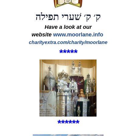
ק׳ ק׳ שׁערי תפילה
Have a look at our
website
www.moorlane.info
charityextra.com/charity/moorlane
*****
*
**
*
*
*