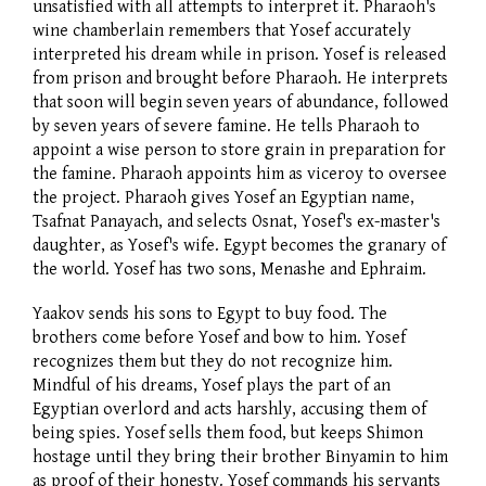
unsatisfied with all attempts to interpret it. Pharaoh's
wine chamberlain remembers that Yosef accurately
interpreted his dream while in prison. Yosef is released
from prison and brought before Pharaoh. He interprets
that soon will begin seven years of abundance, followed
by seven years of severe famine. He tells Pharaoh to
appoint a wise person to store grain in preparation for
the famine. Pharaoh appoints him as viceroy to oversee
the project. Pharaoh gives Yosef an Egyptian name,
Tsafnat Panayach, and selects Osnat, Yosef's ex-master's
daughter, as Yosef's wife. Egypt becomes the granary of
the world. Yosef has two sons, Menashe and Ephraim.
Yaakov sends his sons to Egypt to buy food. The
brothers come before Yosef and bow to him. Yosef
recognizes them but they do not recognize him.
Mindful of his dreams, Yosef plays the part of an
Egyptian overlord and acts harshly, accusing them of
being spies. Yosef sells them food, but keeps Shimon
hostage until they bring their brother Binyamin to him
as proof of their honesty. Yosef commands his servants