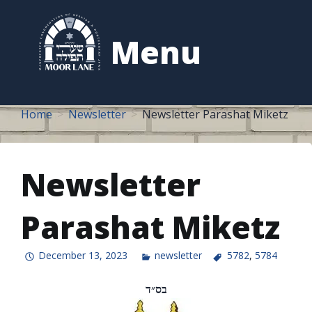
to
content
Menu
Home
Newsletter
Newsletter Parashat Miketz
Newsletter
Parashat Miketz
December 13, 2023
newsletter
5782
,
5784
בס״ד