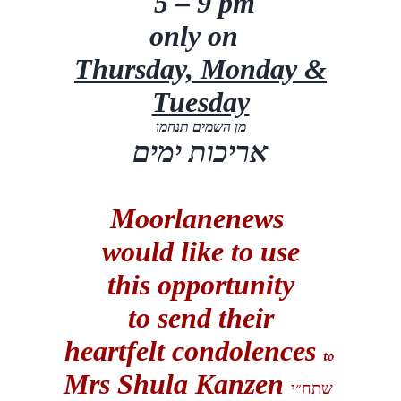
5 – 9 pm
only on
Thursday, Monday &
Tuesday
מן השמים תנחמו
אריכות ימים
Moorlanenews
would like to use
this opportunity
to send their
heartfelt condolences
to
Mrs Shula Kanzen
שתח״י