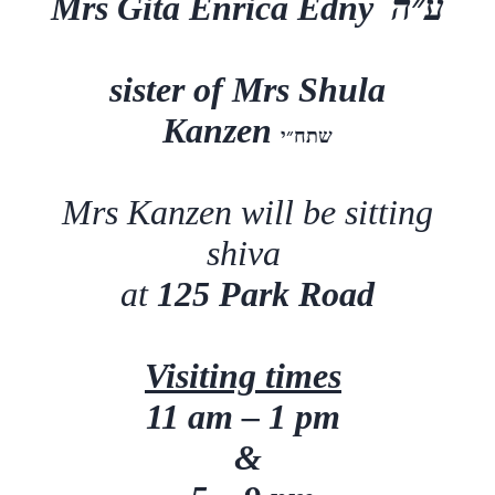
Mrs Gita Enrica Edny
ע״ה
sister of Mrs Shula
Kanzen
שתח״י
Mrs Kanzen will be sitting
shiva
at
125 Park Road
Visiting times
11 am – 1 pm
&