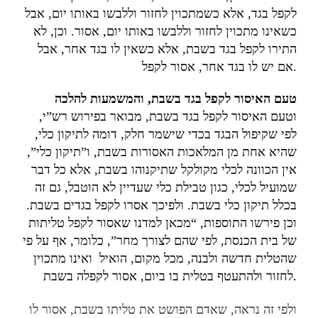
לקפל בגד, אלא כשמתכוין לחזור וללבשו באותו יום, אבל
כשאינו מתכוין לחזור וללבשו באותו יום, אסור. וכן, לא
התירו לקפל בגד בשבת, אלא כשאין לו בגד אחר, אבל
אם יש לו בגד אחר, אסור לקפל.
טעם האיסור לקפל בגד בשבת, והמשמעות להלכה
וטעם האיסור לקפל בגד בשבת, מבואר בפירוש רש”י,
לפי שקיפול הבגד בכדי שישמר חלק, דומה לתיקון כלי,
שהיא אחת מן המלאכות האסורות בשבת, ו”תיקון כלי”,
אין הכוונה לכלי מקולקל שתיקנוהו בשבת, אלא כל דבר
שמועיל לכלי, כגון טבילת כלי שעדיין לא הוטבל, גם זה
בכלל תיקון כלי בשבת. ולפיכך אסרו לקפל בגדים בשבת.
וכן פירשו התוספות, “מכאן למדנו שאסור לקפל טליתות
של בית הכנסת, לפי שהם לצורך מחר”, כלומר, אף על פי
שהטלית חדשה ולבנה, מכל מקום, הואיל ואינו מתכוין
לחזור ולהתעטף בטלית בו ביום, אסור לקפלה בשבת.
ולפי זה נראה, שאדם הפושט את טליתו בשבת, אסור לו