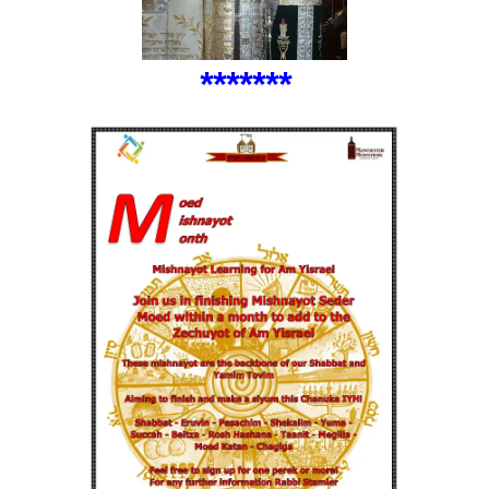
*
**
**
**