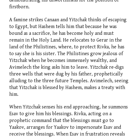
demonstrating his unworthiness for the position of
firstborn.
A famine strikes Canaan and Yitzchak thinks of escaping
to Egypt, but Hashem tells him that because he was
bound as a sacrifice, he has become holy and must
remain in the Holy Land. He relocates to Gerar in the
land of the Philistines, where, to protect Rivka, he has
to say she is his sister. The Philistines grow jealous of
Yitzchak when he becomes immensely wealthy, and
Avimelech the king asks him to leave. Yitzchak re-digs
three wells that were dug by his father, prophetically
alluding to the three future Temples. Avimelech, seeing
that Yitzchak is blessed by Hashem, makes a treaty with
him.
When Yitzchak senses his end approaching, he summons
Esav to give him his blessings. Rivka, acting on a
prophetic command that the blessings must go to
Yaakov, arranges for Yaakov to impersonate Esav and
receive the blessings. When Esav in frustration reveals