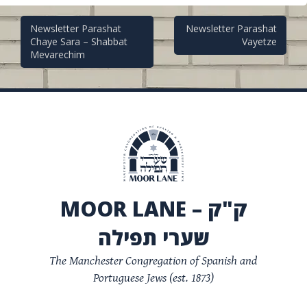
Post
Newsletter Parashat
Newsletter Parashat
Chaye Sara – Shabbat
Vayetze
Mevarechim
navigation
MOOR LANE – ק"ק
שערי תפילה
The Manchester Congregation of Spanish and
Portuguese Jews (est. 1873)