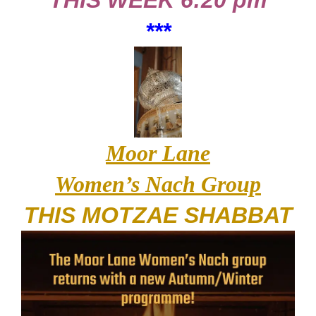
THIS WEEK 6:20 pm
***
Moor Lane
Women’s Nach Group
THIS MOTZAE SHABBAT