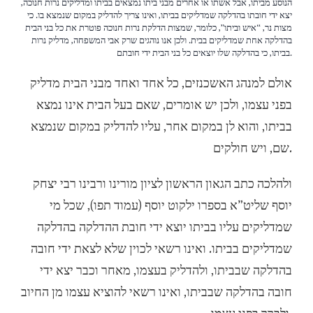
הנוסע מביתו, אבל אשתו או אחרים מבני ביתו נמצאים בביתו ומדליקים נרות חנוכה,
יצא ידי חובתו בהדלקה שמדליקים בביתו, ואינו צריך להדליק במקום שנמצא בו. כי
מצות נר, “איש וביתו”, כלומר, שמצות הדלקת נרות חנוכה פוטרת את כל בני הבית
בהדלקה אחת שמדליקים בבית. ולכן אנו נוהגים שרק אבי המשפחה, מדליק נרות
בביתו, כי בהדלקה שלו יוצאים כל בני הבית ידי חובתם.
אולם למנהג האשכנזים, כל אחד ואחד מבני הבית מדליק
בפני עצמו, ולכן יש אומרים, שאם בעל הבית אינו נמצא
בביתו, והוא לן במקום אחר, עליו להדליק במקום שנמצא
שם, ויש חולקים.
ולהלכה כתב הגאון הראשון לציון מורינו ורבינו רבי יצחק
יוסף שליט”א בספרו ילקוט יוסף (עמוד תפו), שכל מי
שמדליקים עליו בביתו יוצא ידי חובת ההדלקה בהדלקה
שמדליקים בביתו. ואינו רשאי לכוין שלא לצאת ידי חובה
בהדלקה שבביתו, ולהדליק בעצמו, מאחר וכבר יצא ידי
חובה בהדלקה שבביתו, ואינו רשאי להוציא עצמו מן החיוב