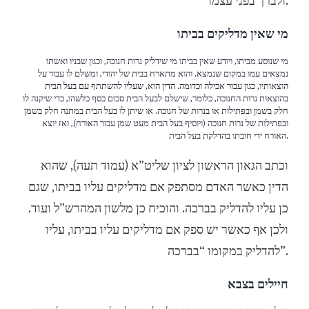
ולברך בפני עצמו.
מי שאין מדליקים בביתו
מי שנוסע מביתו, ויודע שאין בביתו מי שידליק נרות חנוכה, וכגון שבניו ואשתו
נמצאים עמו במקום שנמצא. והוא מתארח בבית של יהודי, ומשלם לו עבור על
הוצאותיו, כגון עבור אכילה וכדומה. הדין הוא, שעליו להשתתף עם בעל הבית
בהוצאות נרות החנוכה, כלומר, שישלם לבעל הבית סכום כסף כלשהו, כדי שיקנה לו
חלק בשמן ובפתילות או בנרות של חנוכה. או שיתן לו בעל הבית במתנה חלק בשמן
ובפתילות של נרות חנוכה (ויוסיף בעל הבית מעט שמן עבור האורח), ואז יוצא
האורח ידי חובתו בהדלקת בעל הבית.
וכתב הגאון הראשון לציון שליט”א (עמוד תעה), שהוא
הדין כאשר האדם מסתפק אם מדליקים עליו בביתו, שגם
כן עליו להדליק בברכה. והוכיח כן מלשון המהרש”ל ועוד.
ולכן אף כאשר יש ספק אם מדליקים עליו בביתו, עליו
להדליק במקומו “בברכה”.
חיילים בצבא