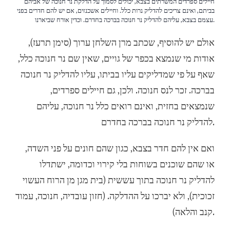
חיילים ספרדים המשרתים בצבא, יכולים לסמוך על הדלקת נר חנוכה של אביהם
בביתם, ואינם צריכים להדליק נרות כלל. וחיילים אשכנזים, אם יש להם חדרים בפני
עצמם בצבא, עליהם להדליק נר חנוכה בברכה בחדרם. וכדין אורח שביארנו.
אולם יש להוסיף, שכתב מרן השלחן ערוך (סימן תרעז),
אודות מי שנמצא בכפר של גויים, שאין שם נר חנוכה כלל,
שאף על פי שמדליקים עליו בביתו, עליו להדליק נר חנוכה
בברכה. זכר לנס חנוכה. ולכן, גם חיילים ספרדים,
שנמצאים בחזית, ואינם רואים כלל נר חנוכה, עליהם
להדליק נר חנוכה בברכה בחדרם.
ואם אין להם חדר בצבא, כגון שהם חונים על פני השדה,
או שהם שוכנים בשוחות בלי קירוי וכדומה, ישתדלו
להדליק נר חנוכה בתוך עששית (בית מגן מן הרוח העשוי
זכוכית), ולא יברכו על ההדלקה. (חזון עובדיה, חנוכה, עמוד
קנב והלאה).