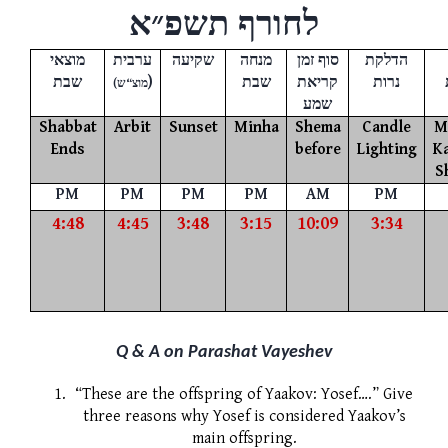
תשפ״א
לחורף
מוצאי
ערבית
שקיעה
מנחה
סוף זמן
הדלקת
שבת
)
שבת
קריאת
נרות
(
ש
“
מוצ
שמע
Shabbat
Arbit
Sunset
Minha
Shema
Candle
M
Ends
before
Lighting
K
S
PM
PM
PM
PM
AM
PM
4:48
4:45
3:48
3:15
10:09
3:34
Q & A on Parashat Vayeshev
“These are the offspring of Yaakov: Yosef….” Give
three reasons why Yosef is considered Yaakov’s
main offspring.