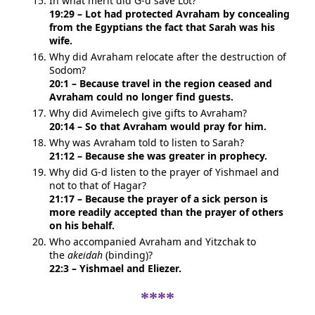
In what merit did G-d save Lot?
19:29 – Lot had protected Avraham by concealing
from the Egyptians the fact that Sarah was his
wife.
Why did Avraham relocate after the destruction of
Sodom?
20:1 – Because travel in the region ceased and
Avraham could no longer find guests.
Why did Avimelech give gifts to Avraham?
20:14 – So that Avraham would pray for him.
Why was Avraham told to listen to Sarah?
21:12 – Because she was greater in prophecy.
Why did G-d listen to the prayer of Yishmael and
not to that of Hagar?
21:17 – Because the prayer of a sick person is
more readily accepted than the prayer of others
on his behalf.
Who accompanied Avraham and Yitzchak to
the
akeidah
(binding)?
22:3 – Yishmael and Eliezer.
****