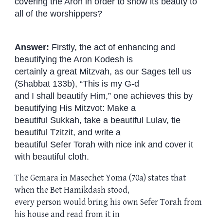
covering the Aron in order to show its beauty to
all of the worshippers?
Answer:
Firstly, the act of enhancing and
beautifying the Aron Kodesh is
certainly a great Mitzvah, as our Sages tell us
(Shabbat 133b), “This is my G-d
and I shall beautify Him,” one achieves this by
beautifying His Mitzvot: Make a
beautiful Sukkah, take a beautiful Lulav, tie
beautiful Tzitzit, and write a
beautiful Sefer Torah with nice ink and cover it
with beautiful cloth.
The Gemara in Masechet Yoma (70a) states that
when the Bet Hamikdash stood,
every person would bring his own Sefer Torah from
his house and read from it in