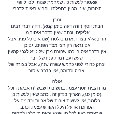
שאסור לעשות כן, שמחמת שנותן לבו ליופי
הצורות, אינו מכוין בתפלתו. והביא ראיות לדבריו
.
ומרן
הבית יוסף (יורה דעה סימן קמא), דחה דברי רבינו
אליקים. וכתב שאין בדבר איסור מן
הדין, אלא בצורת אדם בולטת (שנראים כל פניו. אבל
אם נראה רק חצי מצד הפנים, גם כן
אין בדבר איסור. כמו שהורה מרן שליט"א לגבי קמעין
שעשו עם דמות פניו של רבי
יצחק כדורי לפני כחמש עשרה שנה). אבל בצורה של
אריה וכדומה, אין בדבר איסור
.
אולם
מרן הבית יוסף עצמו, בתשובתו שבשו"ת אבקת רוכל
,
(סימן סג), האריך בנדון זה
וכתב שאין לעשות כן.
כלומר, אין לעשות צורות של אריות וכדומה על
הפרוכת או על היכל הקודש עצמו, וכתב
שבאמת ראוי לכל מי שנגע יראת ה' בלבו למחות