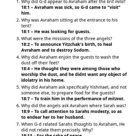
Why did G-d appear to Avraham after the
brit mila
?
18:1 – Avraham was sick, so G-d came to "visit"
him.
Why was Avraham sitting at the entrance to his
tent?
18:1 – He was looking for guests.
What were the missions of the three angels?
18:2 – To announce Yitzchak's birth, to heal
Avraham and to destroy Sodom.
Why did Avraham enjoin the guests to wash the
dust off their feet?
18:4 – He thought they were among those who
worship the dust, and he didnt want any object of
idolatry in his home.
Why did Avraham ask specifically Yishmael, and not
someone else, to prepare food for the guests?
18:7 – To train him in the performance of
mitzvot
.
Why did the angels ask Avraham where Sarah was?
18:9 – To call attention to Sarahs modesty, so as
to endear her to her husband.
When G-d related Sarahs thoughts to Avraham, He
did not relate them precisely. Why?
18:13 – For the sake of peace.