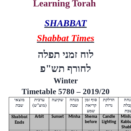
Learning Torah
SHABBAT
Shabbat Times
לוח זמני תפלה
לחורף
תש"פ
Winter
Timetable 5780 – 2019/20
נחה
הדלקת
סוף זמן
מנחה
שקיעה
ערבית
מוצאי
שבת
(
ש
"
מוצ
)
שבת
קריאת
נרות
בלת
בת
שמע
Shabbat
Arbit
Sunset
Minha
Shema
Candle
Minh
Ends
before
Lighting
Kabba
Shab