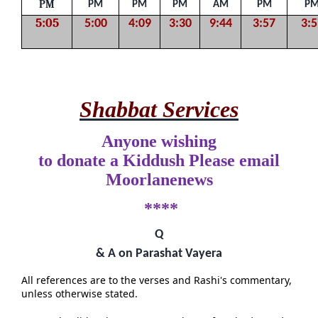
PM
PM
PM
PM
AM
PM
P
5:05
5:00
4:09
3:30
9:44
3:57
3:5
Shabbat Services
Anyone wishing
to donate a Kiddush Please email
Moorlanenews
****
Q
& A on Parashat Vayera
All references are to the verses and Rashi's commentary,
unless otherwise stated.