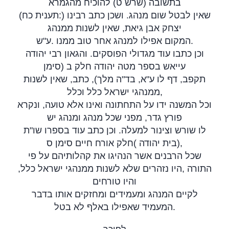
בתשובה (שרש ט) להוכיח מהגמרא
(תענית כח:) שאין לבטל שום מנהג. ושכן כתב רבינו
יצחק אבן גיאת, שאין לשנות ממנהג
.
המקום אפילו למנהג אחר טוב ממנו
ע"ש.
וכן כתבו עוד מגדולי הפוסקים. והגאון רבי יהודה
עייאש בספר מטה יהודה חלק ב (סימן
תקפב, דף לו ע"א, בד"ה מלך), כתב, שאין לשנות
ממנהגי ישראל כלל וכלל,
וכל המשנה ידו על התחתונה ואינו אלא טועה, ונקרא
פורץ גדר, מפני שכל מנהג ומנהג יש
לו שורש וצינור למעלה. וכן כתב עוד בספרו שו"ת
(
בית יהודה
חלק אורח חיים סימן ס),
שכל הרבנים אשר הנהיגו את קהלותיהם על פי
היו נזהרים שלא לשנות ממנהגי ישראל כלל,
,
התורה
והיו טורחים
לקיים המנהג ומעמידים ומחזקים אותו בדבר
המעמיד שאפילו באלף לא בטל
.