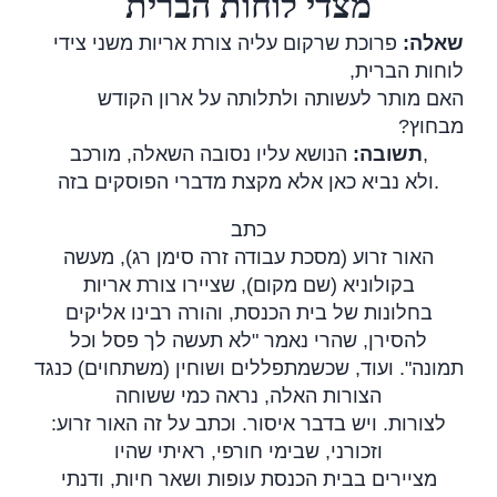
מצדי לוחות הברית
פרוכת שרקום עליה צורת אריות משני צידי
:
שאלה
לוחות הברית,
האם מותר לעשותה ולתלותה על ארון הקודש
?
מבחוץ
:
תשובה
הנושא עליו נסובה השאלה, מורכב,
ולא נביא כאן אלא מקצת מדברי הפוסקים בזה
.
כתב
האור זרוע (מסכת עבודה זרה סימן רג), מעשה
בקולוניא (שם מקום), שציירו צורת אריות
בחלונות של בית הכנסת, והורה רבינו אליקים
לא תעשה לך פסל וכל
"
להסירן, שהרי נאמר
תמונה". ועוד, שכשמתפללים ושוחין (משתחוים) כנגד
הצורות האלה, נראה כמי ששוחה
לצורות. ויש בדבר איסור. וכתב על זה האור זרוע:
וזכורני, שבימי חורפי, ראיתי שהיו
מציירים בבית הכנסת עופות ושאר חיות, ודנתי