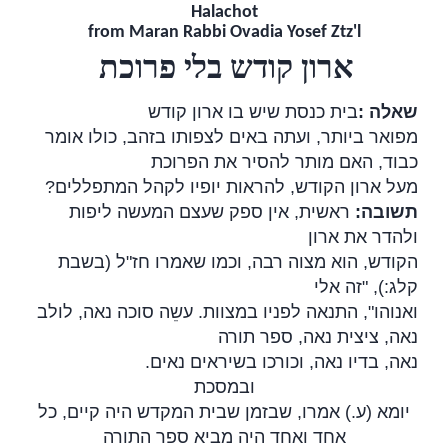
Halachot
from Maran Rabbi Ovadia Yosef Ztz'l
ארון קודש בלי פרוכת
בית כנסת שיש בו ארון קודש
:
שאלה
מפואר ביותר, ועתה באים לצפותו בזהב, כולו אומר
כבוד, האם מותר להסיר את הפרוכת
?
מעל ארון הקודש, להראות יופיו לקהל המתפללים
ראשית, אין ספק שעצם המעשה ליפות
:
תשובה
ולהדר את ארון
הקודש, הוא מצוה רבה, וכמו שאמרו חז"ל (בשבת
קלג:), "זה אלי
ואנוהו", התנאה לפניו במצוות. עשֵה סוכה נאה, לולב
נאה, ציצית נאה, ספר תורה
.
נאה, בדיו נאה, וכורכו בשיראים נאים
ובמסכת
יומא (ע.) אמרו, שבזמן שבית המקדש היה קיים, כל
אחד ואחד היה מביא ספר התורה