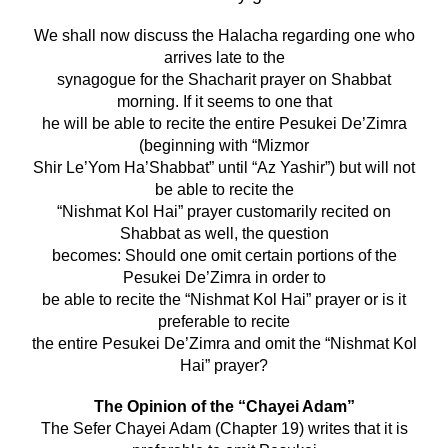
We shall now discuss the Halacha regarding one who
arrives late to the
synagogue for the Shacharit prayer on Shabbat
morning. If it seems to one that
he will be able to recite the entire Pesukei De’Zimra
(beginning with “Mizmor
Shir Le’Yom Ha’Shabbat” until “Az Yashir”) but will not
be able to recite the
“Nishmat Kol Hai” prayer customarily recited on
Shabbat as well, the question
becomes: Should one omit certain portions of the
Pesukei De’Zimra in order to
be able to recite the “Nishmat Kol Hai” prayer or is it
preferable to recite
the entire Pesukei De’Zimra and omit the “Nishmat Kol
Hai” prayer?
The Opinion of the “Chayei Adam”
The Sefer Chayei Adam (Chapter 19) writes that it is