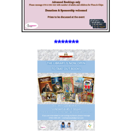
***
****