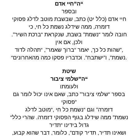
ה”חיי אדם
“
ובספר
חיי אדם (כלל יט) כתב, שבשבת מוטב לדלג פסוקי
דזמרה, ממה שידלג נשמת כל חי, כי
חובה לומר “נשמת” בשבת, שנקראת “ברכת השיר”.
ולכן, אם אין
שהות כל כך, יאמר “ברוך שאמר”, “תהלה לדוד”,
“נשמת”, ו”ישתבח”. וכדבריו פסקו כמה מהאחרונים
.
שיטת
ה”שלמי ציבור
“
ולעומתו
שלמי ציבור” כתב, שאם אינו יכול לומר גם
“
בספר
“פסוקי
מוטב לדלג
“,
דזמרה” וגם “נשמת כל חי
“נשמת” ממה שידלג בגוף הפסוקי דזמרה. שהרי כלל
גדול בידינו “תדיר
ושאינו תדיר, תדיר קודם”, כלומר, דבר שהוא קבוע,