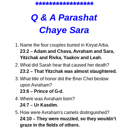
**
*
*
*******
*
**
***
Q & A Parashat
Chaye Sara
Name the four couples buried in Kiryat Arba.
23:2 – Adam and Chava, Avraham and Sara,
Yitzchak and Rivka, Yaakov and Leah.
What did Sarah hear that caused her death?
23:2 – That Yitzchak was almost slaughtered.
What title of honor did the Bnei Chet bestow
upon Avraham?
23:6 – Prince of G-d.
Where was Avraham born?
24:7 – Ur Kasdim.
How were Avraham's camels distinguished?
24:10 – They were muzzled, so they wouldn't
graze in the fields of others.