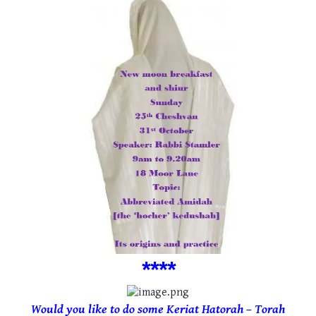
***
*
Would you like to do some Keriat Hatorah – Torah