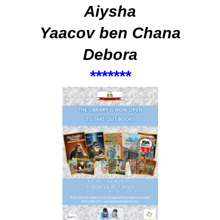
Aiysha
Yaacov ben Chana
Debora
****
***