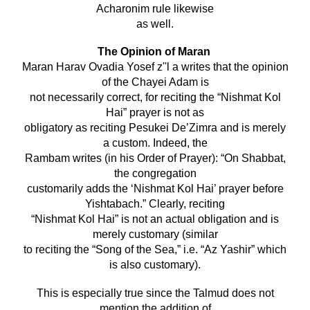
Acharonim rule likewise
as well.
The Opinion of Maran
Maran Harav Ovadia Yosef z''l a writes that the opinion
of the Chayei Adam is
not necessarily correct, for reciting the “Nishmat Kol
Hai” prayer is not as
obligatory as reciting Pesukei De’Zimra and is merely
a custom. Indeed, the
Rambam writes (in his Order of Prayer): “On Shabbat,
the congregation
customarily adds the ‘Nishmat Kol Hai’ prayer before
Yishtabach.” Clearly, reciting
“Nishmat Kol Hai” is not an actual obligation and is
merely customary (similar
to reciting the “Song of the Sea,” i.e. “Az Yashir” which
is also customary).
This is especially true since the Talmud does not
mention the addition of